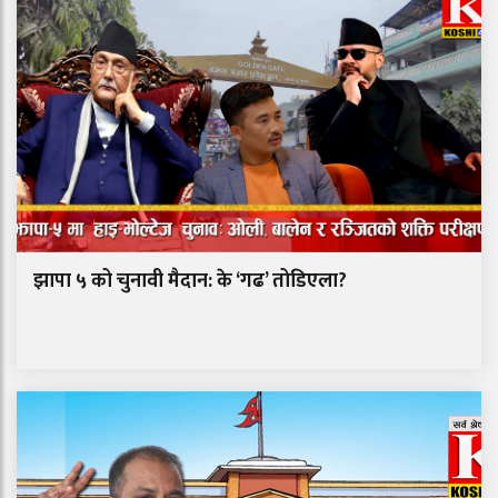
झापा ५ को चुनावी मैदान: के ‘गढ’ तोडिएला?