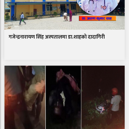
गजेन्द्रनारायण सिंह अस्पतालमा डा.शाहको दादागिरी