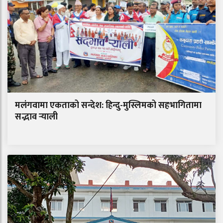
मलंगवामा एकताको सन्देश: हिन्दु-मुस्लिमको सहभागितामा
सद्भाव र्‍याली