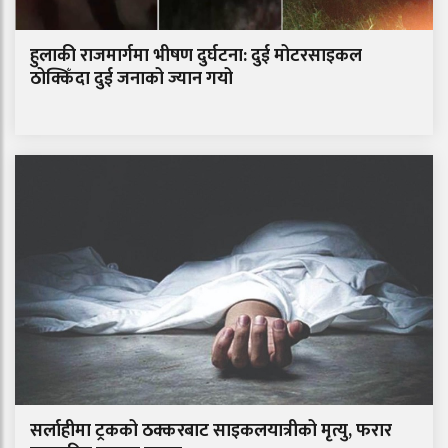
हुलाकी राजमार्गमा भीषण दुर्घटना: दुई मोटरसाइकल
ठोक्किँदा दुई जनाको ज्यान गयो
सर्लाहीमा ट्रकको ठक्करबाट साइकलयात्रीको मृत्यु, फरार