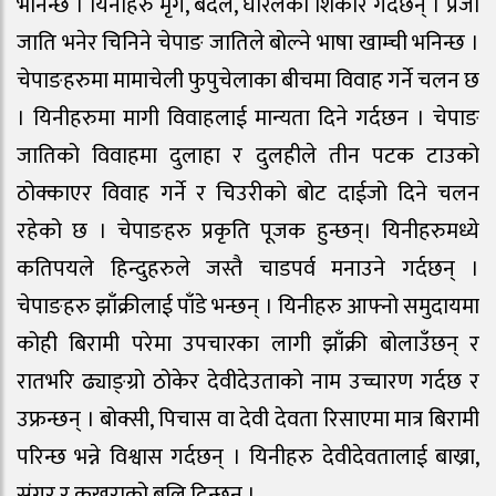
भनिन्छ । यिनीहरु मृग, बँदेल, घोरलको शिकार गर्दछन् । प्रजा
जाति भनेर चिनिने चेपाङ जातिले बोल्ने भाषा खाम्ची भनिन्छ ।
चेपाङहरुमा मामाचेली फुपुचेलाका बीचमा विवाह गर्ने चलन छ
। यिनीहरुमा मागी विवाहलाई मान्यता दिने गर्दछन । चेपाङ
जातिको विवाहमा दुलाहा र दुलहीले तीन पटक टाउको
ठोक्काएर विवाह गर्ने र चिउरीको बोट दाईजो दिने चलन
रहेको छ । चेपाङहरु प्रकृति पूजक हुन्छन्। यिनीहरुमध्ये
कतिपयले हिन्दुहरुले जस्तै चाडपर्व मनाउने गर्दछन् ।
चेपाङहरु झाँक्रीलाई पाँडे भन्छन् । यिनीहरु आफ्नो समुदायमा
कोही बिरामी परेमा उपचारका लागी झाँक्री बोलाउँछन् र
रातभरि ढ्याङ्ग्रो ठोकेर देवीदेउताको नाम उच्चारण गर्दछ र
उफ्रन्छन् । बोक्सी, पिचास वा देवी देवता रिसाएमा मात्र बिरामी
परिन्छ भन्ने विश्वास गर्दछन् । यिनीहरु देवीदेवतालाई बाख्रा,
सुंगुर र कुखुराको बलि दिन्छन् ।