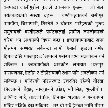
वनपाखा लालीगुराँस फूलले ढकमक्क हुन्छन् । त्यो बेला
पर्यटकहरुको संख्या बढ्छ । चण्डीभञ्ज्याङको असीमुरे,
पामडाँडा, चिसापानी, सिस्नेरी र चौतारा गाउँहरुको गुरुङ
समुदायको बस्तीहरुले पर्यटकलाई ग्रामीण जनजीवनको
बारेमा थप अध्यनको विषय बन्छ । इच्छाकामनाबाट सफा
मौसममा सम्भवत सबैभन्दा लामो हिमाली श्रृंखला गणेश
हिमालदेखि माछापुछ«ेसम्मको मनोरम दृश्य अवलोकन गर्न
सकिन्छ । काठमाडौंको थानकोट लगायत भरतपुर,
नारायणगढ, हेटौंडा र टाँडीसम्मको स्थान पनि अवलोकन गर्न
सकिन्छ । मन्दिरको परिसरबाट उत्तरतिर रहेको गोरखा
जिल्लाको धैवुङ, नाम्जुङको डाँडा, मकैसिंङ, भुम्लीचोक,
बाग्लिङ गाउँ, ताङलीचोक, तिनमाने भज्याङ र मनकामना
मन्दिर नजिकै देख्न सकिन्छ । तर यो सबै हेर्नका लागि मौसम