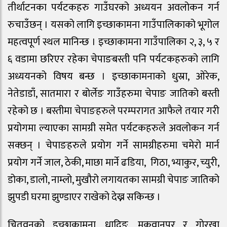
तीर्थाटनका पर्यटकहरु गाउँघरको अध्ययन अवलोकन गर्न
रुचाउँछन् । यसको लागि इच्छाकामना गाउँपालिकाको भूगोल
महत्वपूर्ण स्थल मानिन्छ । इच्छाकामना गाउँपालिका २, ३, ५ र
६ वडामा छरिएर रहेका चेपाङबस्ती पनि पर्यटकहरुको लागि
अध्ययनको विषय बन्छ । इच्छाकामनाको धुस्रा, ओरेक,
नेतेडाडाँ, सातमारा र बोर्लेङ गाउँहरुमा चेपाङ जातिको बस्ती
रहेको छ । बस्तीमा चेपाङहरुले परम्परागत आफैले तयार गरी
प्रयोगमा ल्याएका सामग्री समेत पर्यटकहरुले अवलोकन गर्न
सक्छन् । चेपाङहरुले प्रयोग गर्ने सामग्रीहरुमा चमेरो मार्न
प्रयोग गर्ने जाल, ठेकी, माछा मार्ने ढडिया, गिठा, भ्याकुर, च्युरी,
डोका, डालो, नाम्लो, मुखौरो लगायतका सामग्री चेपाङ जातिको
झुपडी घरमा झुण्डाएर राखेको देख्न सकिन्छ ।
चितवनको इच्छाकामना, धादिङ, मकवानपुर र गोरखा