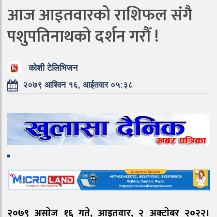
आज आइतवारको राशिफल संगै
पशुपतिनाथको दर्शन गरौँ !
कोशी टेलिभिजन
२०७९ आश्विन १६, आईतवार ०५:३८
२०७९ असाेज १६ गते, आइतवार, २ अक्टाेबर २०२२।