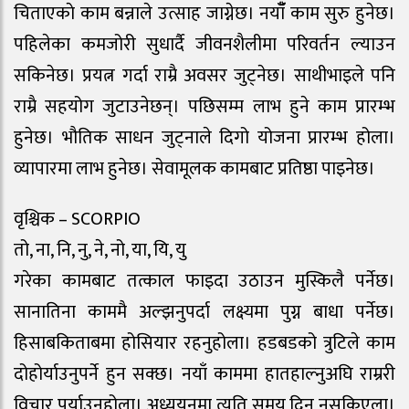
चिताएकाे काम बन्नाले उत्साह जाग्नेछ। नयाँँ काम सुरु हुनेछ।
पहिलेका कमजोरी सुधार्दै जीवनशैलीमा परिवर्तन ल्याउन
सकिनेछ। प्रयत्न गर्दा राम्रै अवसर जुट्नेछ। साथीभाइले पनि
राम्रै सहयोग जुटाउनेछन्। पछिसम्म लाभ हुने काम प्रारम्भ
हुनेछ। भौतिक साधन जुट्नाले दिगो योजना प्रारम्भ होला।
व्यापारमा लाभ हुनेछ। सेवामूलक कामबाट प्रतिष्ठा पाइनेछ।
वृश्चिक – SCORPIO
तो, ना, नि, नु, ने, नो, या, यि, यु
गरेका कामबाट तत्काल फाइदा उठाउन मुस्किलै पर्नेछ।
सानातिना काममै अल्झनुपर्दा लक्ष्यमा पुग्न बाधा पर्नेछ।
हिसाबकिताबमा होसियार रहनुहोला। हडबडको त्रुटिले काम
दोहोर्याउनुपर्ने हुन सक्छ। नयाँ काममा हातहाल्नुअघि राम्ररी
विचार पुर्याउनुहोला। अध्ययनमा त्यति समय दिन नसकिएला।