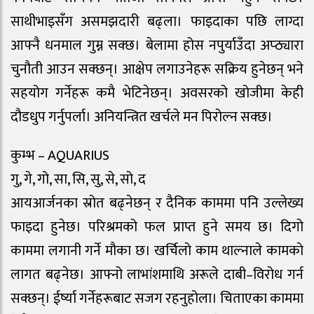
साथीभाइसँग असमझदारी बढ्ला। फाइदाका पछि लाग्दा
आफ्नै धनमाल गुम्न सक्छ। बेलामा होस नपुर्याउँदा अप्ठ्यारा
चुनौती आउन सक्छन्। आक्षेप लगाउनेहरू सक्रिय हुनेछन् भने
सहयोग गर्नेहरू कमै भेटिनेछन्। अवसरको खोजीमा केही
दौडधुप गर्नुपर्ला। अनियन्त्रित खर्चले मन पिरोल्न सक्छ।
कुम्भ – AQUARIUS
गु, गे, गो, सा, सि, सु, से, सो, द
आयआर्जनका स्रोत बढ्नेछन् र दैनिक काममा पनि उल्लेख्य
फाइदा हुनेछ। परिश्रमको फल प्राप्त हुने समय छ। दिगो
काममा लगानी गर्ने मौका छ। खर्चिलाे काम थाल्नाले कामकाे
लागत बढ्नेछ। आफ्नो लाभांशमाथि अरूले दाबी–विरोध गर्न
सक्छन्। ईर्ष्या गर्नेहरूबाट सजग रहनुहोला। चिताएका काममा