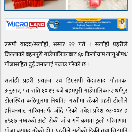
एसपी यादव/सर्लाही, असार २२ गते । सर्लाही प्रहरीले
जिल्लाको ब्रहमपुरी गाउँपालिकाबाट ६० किलोग्राम लागूऔषध
गाँजासहित दुई जनालाई पक्राउ गरेको छ ।
सर्लाही प्रहरी प्रवक्ता एवं डिएसपी वेदप्रसाद गौतमका
अनुसार, गत राति १०:१५ बजे ब्रहमपुरी गाउँपालिका-२ धर्मपुर
टोलस्थित कठिपुलमा नियमित गस्तीमा रहेको प्रहरी टोलीले
हरिवनबाट नारिवनतर्फ जाँदै गरेको मधेश प्रदेश ०३-००१ ह
४५१७ नम्बरको अटो रोकी जाँच गर्ने क्रममा ठूलो परिमाणमा
गाँजा बरामद गरेको हो । प्रहरीले अटोको डिकी तथा सिटमुनि