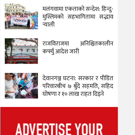
मलंगवामा एकताको सन्देश: हिन्दु-
मुस्लिमको सहभागितामा सद्भाव
र्‍याली
राजविराजमा अनिश्चितकालीन
कर्फ्यु आदेश जारी
देवानगञ्ज घटना: सरकार र पीडित
परिवारबीच ७ बुँदे सहमति, सहिद
घोषणा र १० लाख राहत दिइने