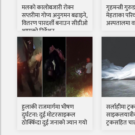
मलको कालोबजारी रोक्न
गृहमन्त्री गुरु
सप्तरीमा गोप्य अनुगमन बढाइने,
मेहताका परिव
वितरण पारदर्शी बनाउन सीडीओ
अस्पतालमा वार
थापाको निर्देशन
हुलाकी राजमार्गमा भीषण
सर्लाहीमा ट्
दुर्घटना: दुई मोटरसाइकल
साइकलयात्रीको
ठोक्किँदा दुई जनाको ज्यान गयो
ट्रकसहित चा