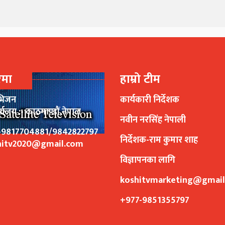
रेमा
हाम्रो टीम
भिजन
कार्यकारी निर्देशक
र्यालय :- काठमाण्डौं,नेपाल
नवीन नरसिंह नेपाली
77-9817704881/9842822797
निर्देशक-राम कुमार शाह
hitv2020@gmail.com
विज्ञापनका लागि
koshitvmarketing@gmai
+977-9851355797