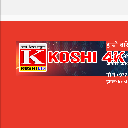
हाम्रो बा
कोशी टेलि
कर्पोरेट का
मो नं +9
इमेल:
kos