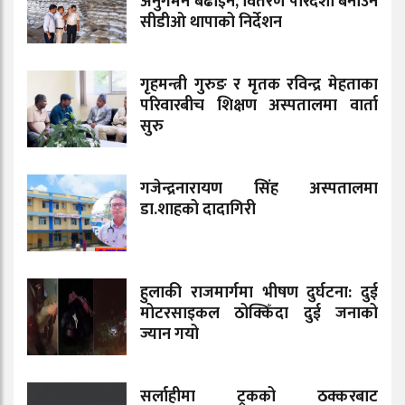
अनुगमन बढाइने, वितरण पारदर्शी बनाउन
सीडीओ थापाको निर्देशन
गृहमन्त्री गुरुङ र मृतक रविन्द्र मेहताका
परिवारबीच शिक्षण अस्पतालमा वार्ता
सुरु
गजेन्द्रनारायण सिंह अस्पतालमा
डा.शाहको दादागिरी
हुलाकी राजमार्गमा भीषण दुर्घटना: दुई
मोटरसाइकल ठोक्किँदा दुई जनाको
ज्यान गयो
सर्लाहीमा ट्रकको ठक्करबाट