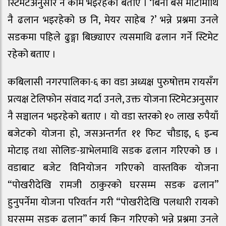
स्टिमेटअनुसार नै काम भइरहेको बताए । ‘बिना बेस माटोमाथि
नै ढलान भइरहेको छ नि, मेयर साहेब ?’ भन्ने प्रश्नमा उनले
सडकमा पहिले ढुङ्गा बिछ्याएर त्यसमाथि ढलान गर्ने स्टिमेट
रहेको बताए ।
कबिलासी नगरपालिका-६ का वडा अध्यक्ष पुरुषोत्तम रायसँग
प्रत्यक्ष टेलिफोन संवाद गर्दा उनले, उक्त योजना स्टिमेटअनुसार
नै सञ्चालन भइरहेको बताए । यो वडा स्तरको १० लाख रुपैयाँ
बजेटको योजना हो, जसअन्तर्गत ११ फिट चौडाइ, ६ इन्च
मोटाइ तथा सोलिङ-ग्राभेलमाथि सडक ढलान गरिएको छ ।
वडाबाट बजेट विनियोजन गरिएको वास्तविक योजना
“पोखरीदेखि रामजी ठाकुरको घरसम्म सडक ढलान”
हुनुपर्नेमा योजना परिवर्तन गरी “पोखरीदेखि पलधारी रायको
घरसम्म सडक ढलान” कार्य किन गरिएको भन्ने प्रश्नमा उनले