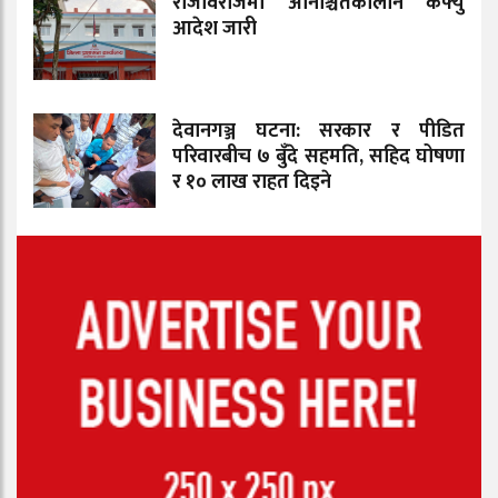
राजविराजमा अनिश्चितकालीन कर्फ्यु
आदेश जारी
देवानगञ्ज घटना: सरकार र पीडित
परिवारबीच ७ बुँदे सहमति, सहिद घोषणा
र १० लाख राहत दिइने