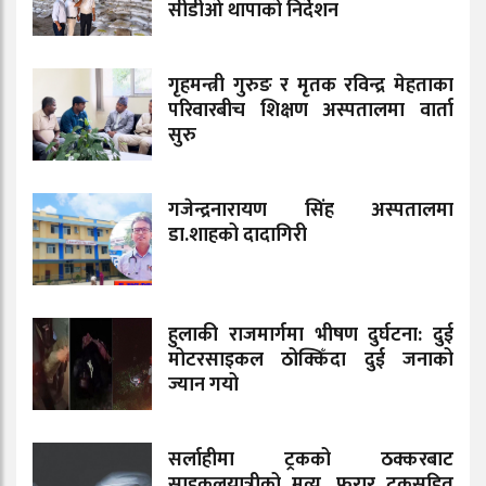
सीडीओ थापाको निर्देशन
गृहमन्त्री गुरुङ र मृतक रविन्द्र मेहताका
परिवारबीच शिक्षण अस्पतालमा वार्ता
सुरु
गजेन्द्रनारायण सिंह अस्पतालमा
डा.शाहको दादागिरी
हुलाकी राजमार्गमा भीषण दुर्घटना: दुई
मोटरसाइकल ठोक्किँदा दुई जनाको
ज्यान गयो
सर्लाहीमा ट्रकको ठक्करबाट
साइकलयात्रीको मृत्यु, फरार ट्रकसहित