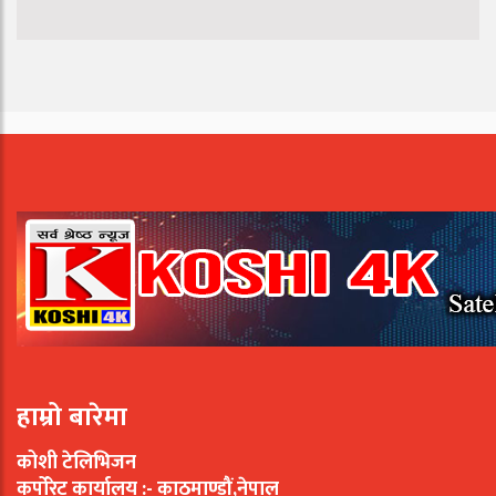
हाम्रो बारेमा
कोशी टेलिभिजन
कर्पोरेट कार्यालय :- काठमाण्डौं,नेपाल