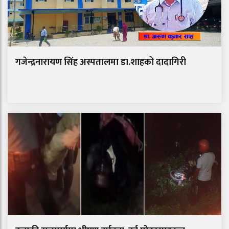
गजेन्द्रनारायण सिंह अस्पतालमा डा.शाहको दादागिरी