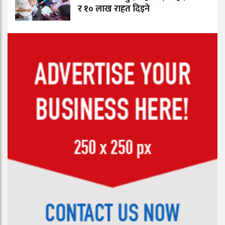
र १० लाख राहत दिइने