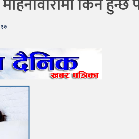
महिनावारीमा किन हुन्छ प
:३७