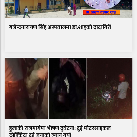
गजेन्द्रनारायण सिंह अस्पतालमा डा.शाहको दादागिरी
हुलाकी राजमार्गमा भीषण दुर्घटना: दुई मोटरसाइकल
ठोक्किँदा दुई जनाको ज्यान गयो