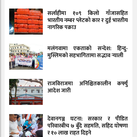
सर्लाहीमा १०९ किलो गाँजासहित
भारतीय नम्बर प्लेटको कार र दुई भारतीय
नागरिक पक्राउ
मलंगवामा एकताको सन्देश: हिन्दु-
मुस्लिमको सहभागितामा सद्भाव र्‍याली
राजविराजमा अनिश्चितकालीन कर्फ्यु
आदेश जारी
देवानगञ्ज घटना: सरकार र पीडित
परिवारबीच ७ बुँदे सहमति, सहिद घोषणा
र १० लाख राहत दिइने