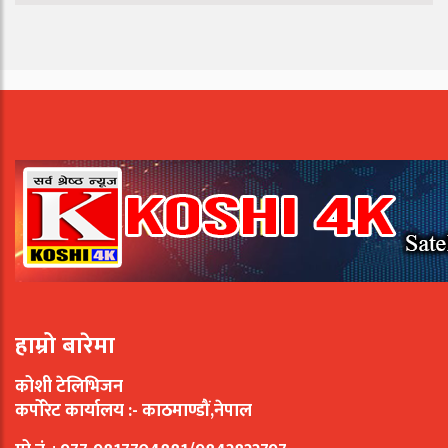
हाम्रो बारेमा
कोशी टेलिभिजन
कर्पोरेट कार्यालय :- काठमाण्डौं,नेपाल