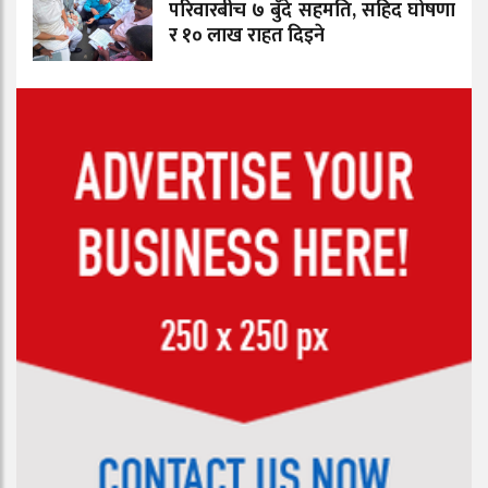
परिवारबीच ७ बुँदे सहमति, सहिद घोषणा
र १० लाख राहत दिइने