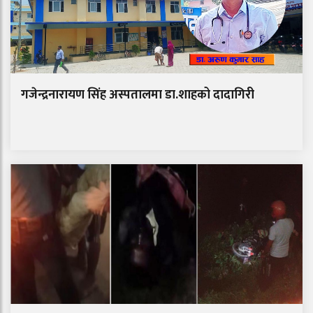
गजेन्द्रनारायण सिंह अस्पतालमा डा.शाहको दादागिरी