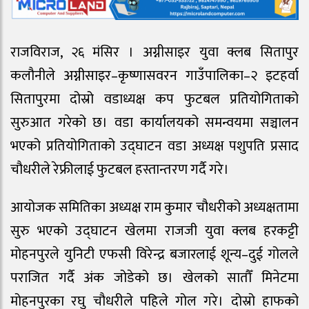
राजविराज, २६ मंसिर । अग्नीसाइर युवा क्लब सितापुर
कलौनीले अग्नीसाइर–कृष्णासवरन गाउँपालिका–२ इटहर्वा
सितापुरमा दोस्रो वडाध्यक्ष कप फुटबल प्रतियोगिताको
सुरुआत गरेको छ। वडा कार्यालयको समन्वयमा सञ्चालन
भएको प्रतियोगिताको उद्घाटन वडा अध्यक्ष पशुपति प्रसाद
चौधरीले रेफ्रीलाई फुटबल हस्तान्तरण गर्दै गरे।
आयोजक समितिका अध्यक्ष राम कुमार चौधरीको अध्यक्षतामा
सुरु भएको उद्घाटन खेलमा राजजी युवा क्लब हरकट्टी
मोहनपुरले युनिटी एफसी विरेन्द्र बजारलाई शून्य–दुई गोलले
पराजित गर्दै अंक जोडेको छ। खेलको सातौँ मिनेटमा
मोहनपुरका रघु चौधरीले पहिले गोल गरे। दोस्रो हाफको