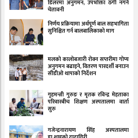
डिलरमा अनुगमन, उपभोक्ता ठगी नगर्न
चेतावनी
निर्णय प्रक्रियामा अर्थपूर्ण बाल सहभागिता
सुनिश्चित गर्न बालबालिकाको माग
मलको कालोबजारी रोक्न सप्तरीमा गोप्य
अनुगमन बढाइने, वितरण पारदर्शी बनाउन
सीडीओ थापाको निर्देशन
गृहमन्त्री गुरुङ र मृतक रविन्द्र मेहताका
परिवारबीच शिक्षण अस्पतालमा वार्ता
सुरु
गजेन्द्रनारायण सिंह अस्पतालमा
डा.शाहको दादागिरी