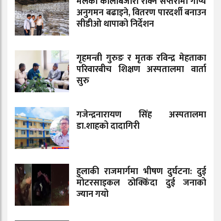
मलको कालोबजारी रोक्न सप्तरीमा गोप्य
अनुगमन बढाइने, वितरण पारदर्शी बनाउन
सीडीओ थापाको निर्देशन
गृहमन्त्री गुरुङ र मृतक रविन्द्र मेहताका
परिवारबीच शिक्षण अस्पतालमा वार्ता
सुरु
गजेन्द्रनारायण सिंह अस्पतालमा
डा.शाहको दादागिरी
हुलाकी राजमार्गमा भीषण दुर्घटना: दुई
मोटरसाइकल ठोक्किँदा दुई जनाको
ज्यान गयो