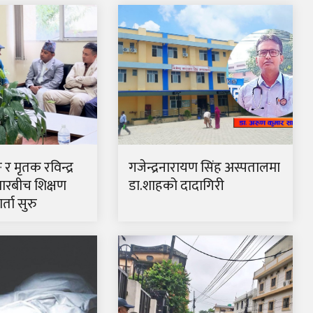
ङ र मृतक रविन्द्र
गजेन्द्रनारायण सिंह अस्पतालमा
ारबीच शिक्षण
डा.शाहको दादागिरी
्ता सुरु