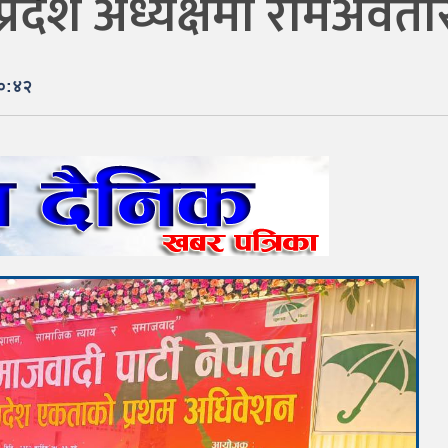
प्रदेश अध्यक्षमा रामअवता
२०:४२