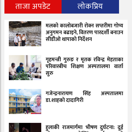
ताजा अपडेट
लोकप्रिय
मलको कालोबजारी रोक्न सप्तरीमा गोप्य
अनुगमन बढाइने, वितरण पारदर्शी बनाउन
सीडीओ थापाको निर्देशन
गृहमन्त्री गुरुङ र मृतक रविन्द्र मेहताका
परिवारबीच शिक्षण अस्पतालमा वार्ता
सुरु
गजेन्द्रनारायण सिंह अस्पतालमा
डा.शाहको दादागिरी
हुलाकी राजमार्गमा भीषण दुर्घटना: दुई