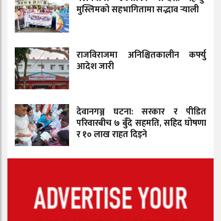
मुस्लिमको सहभागितामा सद्भाव र्‍याली
राजविराजमा अनिश्चितकालीन कर्फ्यु
आदेश जारी
देवानगञ्ज घटना: सरकार र पीडित
परिवारबीच ७ बुँदे सहमति, सहिद घोषणा
र १० लाख राहत दिइने