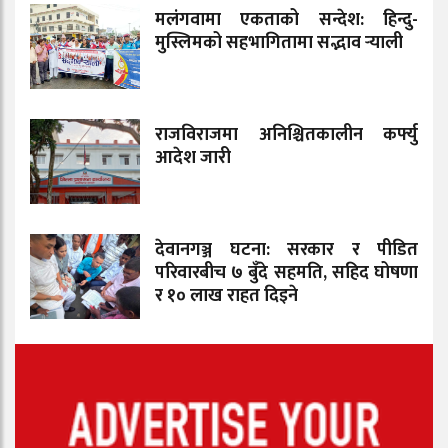
मलंगवामा एकताको सन्देश: हिन्दु-
मुस्लिमको सहभागितामा सद्भाव र्‍याली
राजविराजमा अनिश्चितकालीन कर्फ्यु
आदेश जारी
देवानगञ्ज घटना: सरकार र पीडित
परिवारबीच ७ बुँदे सहमति, सहिद घोषणा
र १० लाख राहत दिइने