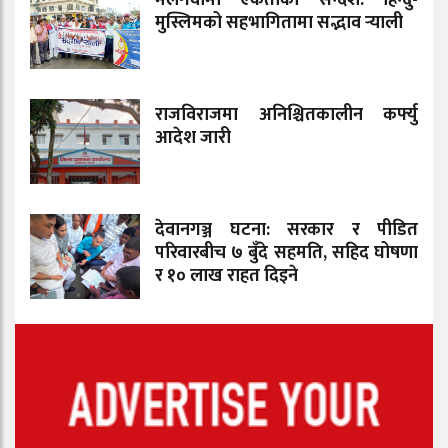
मुस्लिमको सहभागितामा सद्भाव र्‍याली
राजविराजमा अनिश्चितकालीन कर्फ्यु
आदेश जारी
देवानगञ्ज घटना: सरकार र पीडित
परिवारबीच ७ बुँदे सहमति, सहिद घोषणा
र १० लाख राहत दिइने