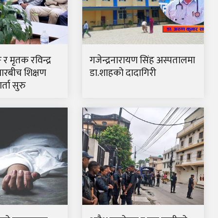
ङ र मृतक रविन्द्र
गजेन्द्रनारायण सिंह अस्पतालमा
ारबीच शिक्षण
डा.शाहको दादागिरी
्ता सुरु