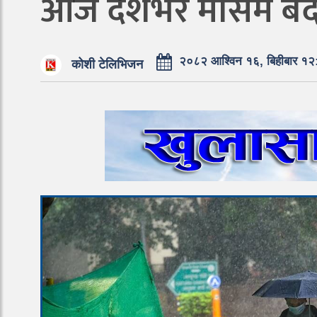
आज देशभर मौसम बदली,र
२०८२ आश्विन १६, बिहीबार १
कोशी टेलिभिजन