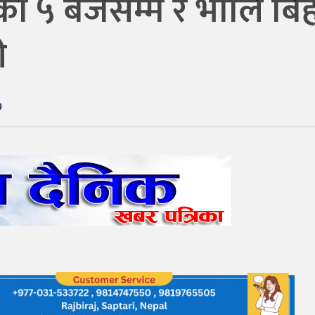
ुका ५ बजेसम्म र भोलि बि
ी
७