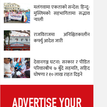
मलंगवामा एकताको सन्देश: हिन्दु-
मुस्लिमको सहभागितामा सद्भाव
र्‍याली
राजविराजमा अनिश्चितकालीन
कर्फ्यु आदेश जारी
देवानगञ्ज घटना: सरकार र पीडित
परिवारबीच ७ बुँदे सहमति, सहिद
घोषणा र १० लाख राहत दिइने