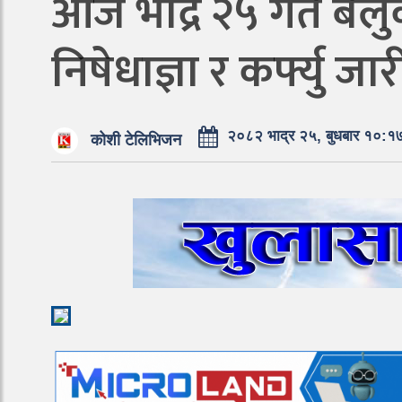
आज भाद्र २५ गते बेल
निषेधाज्ञा र कर्फ्यु जार
२०८२ भाद्र २५, बुधबार १०:१
कोशी टेलिभिजन