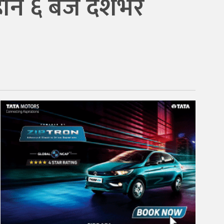
हान ६ बजे देशभर