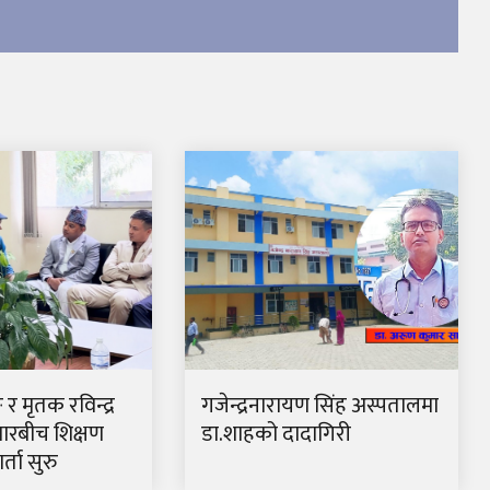
ङ र मृतक रविन्द्र
गजेन्द्रनारायण सिंह अस्पतालमा
ारबीच शिक्षण
डा.शाहको दादागिरी
्ता सुरु