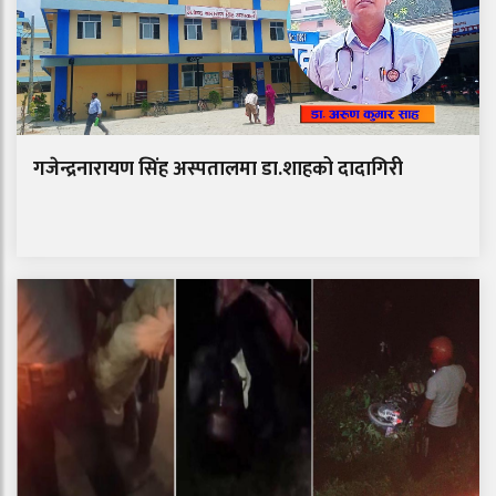
गजेन्द्रनारायण सिंह अस्पतालमा डा.शाहको दादागिरी