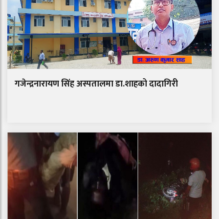
गजेन्द्रनारायण सिंह अस्पतालमा डा.शाहको दादागिरी