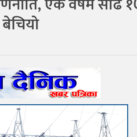
 रणनीति, एक वर्षमै साढे 
 बेचियो