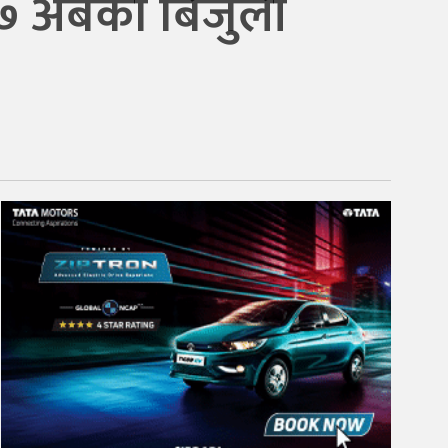
१७ अर्बको बिजुली