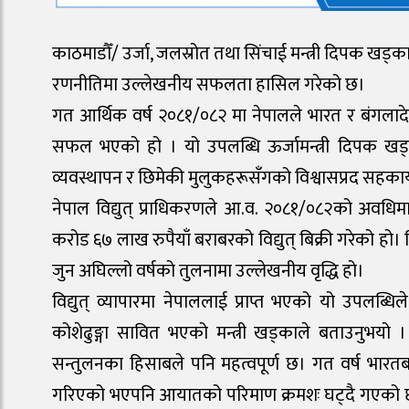
काठमाडौँ/ उर्जा, जलस्रोत तथा सिंचाई मन्त्री दिपक खड्का
रणनीतिमा उल्लेखनीय सफलता हासिल गरेको छ।
गत आर्थिक वर्ष २०८१/०८२ मा नेपालले भारत र बंगलादेशमा 
सफल भएको हो । यो उपलब्धि ऊर्जामन्त्री दिपक खड्काक
व्यवस्थापन र छिमेकी मुलुकहरूसँगको विश्वासप्रद सहकार
नेपाल विद्युत् प्राधिकरणले आ.व. २०८१/०८२को अवधिम
करोड ६७ लाख रुपैयाँ बराबरको विद्युत् बिक्री गरेको हो।
जुन अघिल्लो वर्षको तुलनामा उल्लेखनीय वृद्धि हो।
विद्युत् व्यापारमा नेपाललाई प्राप्त भएको यो उपलब्धिले
कोशेढुङ्गा सावित भएको मन्त्री खड्काले बताउनुभयो ।
सन्तुलनका हिसाबले पनि महत्वपूर्ण छ। गत वर्ष भारतब
गरिएको भएपनि आयातको परिमाण क्रमशः घट्दै गएको छ ।