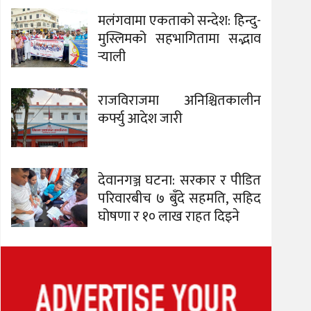
मलंगवामा एकताको सन्देश: हिन्दु-
मुस्लिमको सहभागितामा सद्भाव
र्‍याली
राजविराजमा अनिश्चितकालीन
कर्फ्यु आदेश जारी
देवानगञ्ज घटना: सरकार र पीडित
परिवारबीच ७ बुँदे सहमति, सहिद
घोषणा र १० लाख राहत दिइने