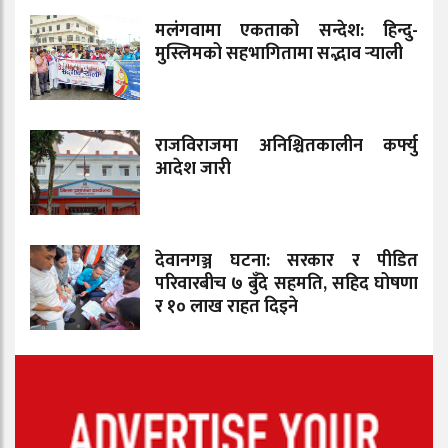
मलंगवामा एकताको सन्देश: हिन्दु-
मुस्लिमको सहभागितामा सद्भाव र्‍याली
राजविराजमा अनिश्चितकालीन कर्फ्यु
आदेश जारी
देवानगञ्ज घटना: सरकार र पीडित
परिवारबीच ७ बुँदे सहमति, सहिद घोषणा
र १० लाख राहत दिइने