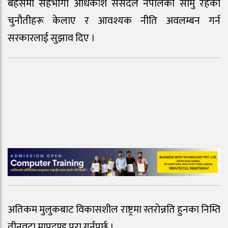
बहसमा सहभागी अधिकांश संसदले नेपालका सामु रहेका
चुनौतीहरू केलाए र आवश्यक नीति अवलम्बन गर्न
सरकारलाई सुझाव दिए ।
अतिकम मुलुकबाट विकासशील राष्ट्रमा स्तरोन्नति हुनका निम्ति
तीनवटा मापदण्ड पूरा गर्नुपर्छ ।