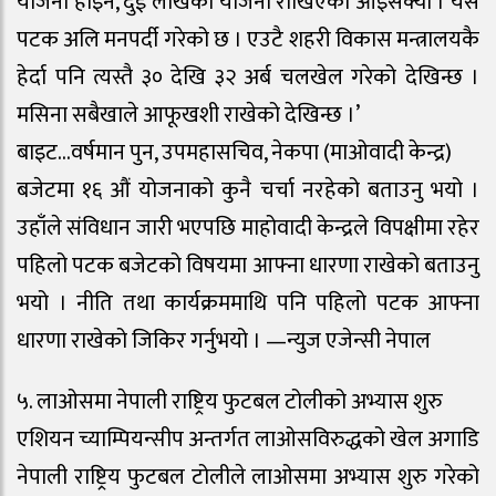
योजना होइन, दुई लाखको योजना राखिएको आइसक्यो । यस
पटक अलि मनपर्दी गरेको छ । एउटै शहरी विकास मन्त्रालयकै
हेर्दा पनि त्यस्तै ३० देखि ३२ अर्ब चलखेल गरेको देखिन्छ ।
मसिना सबैखाले आफूखशी राखेको देखिन्छ ।’
बाइट…वर्षमान पुन, उपमहासचिव, नेकपा (माओवादी केन्द्र)
बजेटमा १६ औं योजनाको कुनै चर्चा नरहेको बताउनु भयो ।
उहाँले संविधान जारी भएपछि माहोवादी केन्द्रले विपक्षीमा रहेर
पहिलो पटक बजेटको विषयमा आफ्ना धारणा राखेको बताउनु
भयो । नीति तथा कार्यक्रममाथि पनि पहिलो पटक आफ्ना
धारणा राखेको जिकिर गर्नुभयो । —न्युज एजेन्सी नेपाल
५. लाओसमा नेपाली राष्ट्रिय फुटबल टोलीको अभ्यास शुरु
एशियन च्याम्पियन्सीप अन्तर्गत लाओसविरुद्धको खेल अगाडि
नेपाली राष्ट्रिय फुटबल टोलीले लाओसमा अभ्यास शुरु गरेको