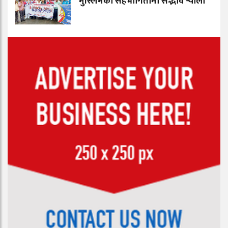
मुस्लिमको सहभागितामा सद्भाव र्‍याली