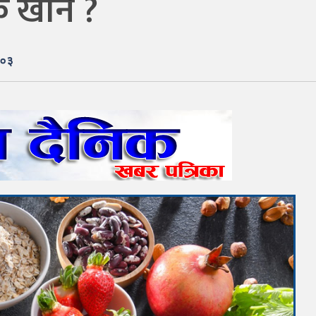
े खाने ?
:०३