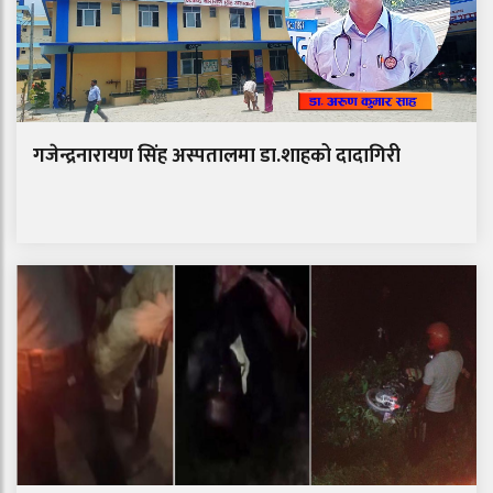
गजेन्द्रनारायण सिंह अस्पतालमा डा.शाहको दादागिरी