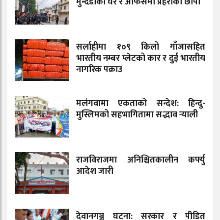
मुन्दडाको घर र अफिसमा प्रहरीको छापा
सर्लाहीमा १०९ किलो गाँजासहित
भारतीय नम्बर प्लेटको कार र दुई भारतीय
नागरिक पक्राउ
मलंगवामा एकताको सन्देश: हिन्दु-
मुस्लिमको सहभागितामा सद्भाव र्‍याली
राजविराजमा अनिश्चितकालीन कर्फ्यु
आदेश जारी
देवानगञ्ज घटना: सरकार र पीडित