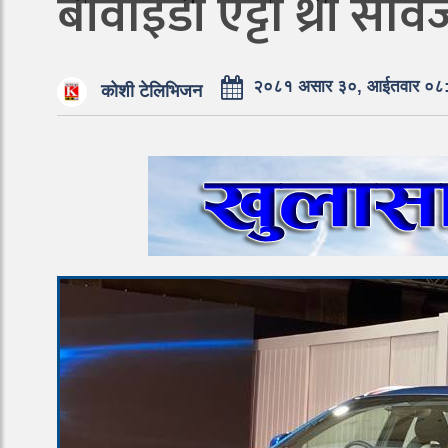
बीवाईडी एट्टो थ्री सार
२०८१ असार ३०, आईतवार ०८
कोशी टेलिभिजन