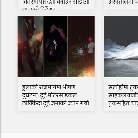
वितरण पारदर्शी बनाउन सीडीओ
अस्पतालमा वार
थापाको निर्देशन
हुलाकी राजमार्गमा भीषण
सर्लाहीमा ट्
दुर्घटना: दुई मोटरसाइकल
साइकलयात्रीको
ठोक्किँदा दुई जनाको ज्यान गयो
ट्रकसहित चा