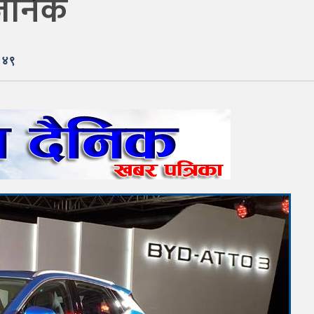
्वजनिक
:४९