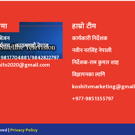
रेमा
हाम्रो टीम
भिजन
कार्यकारी निर्देशक
र्यालय :- काठमाण्डौं,नेपाल
नवीन नरसिंह नेपाली
77-9817704881/9842822797
निर्देशक-राम कुमार शाह
hitv2020@gmail.com
विज्ञापनका लागि
koshitvmarketing@gmai
+977-9851355797
rved |
Privacy Policy