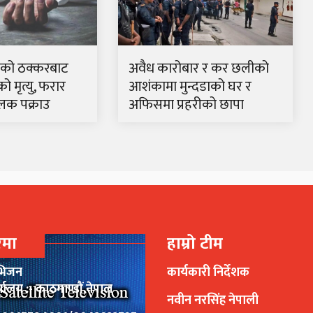
रकको ठक्करबाट
अवैध कारोबार र कर छलीको
 मृत्यु, फरार
आशंकामा मुन्दडाको घर र
लक पक्राउ
अफिसमा प्रहरीको छापा
रेमा
हाम्रो टीम
भिजन
कार्यकारी निर्देशक
र्यालय :- काठमाण्डौं,नेपाल
नवीन नरसिंह नेपाली