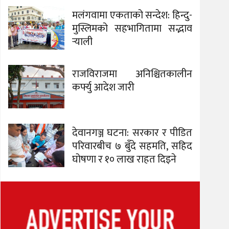
मलंगवामा एकताको सन्देश: हिन्दु-
मुस्लिमको सहभागितामा सद्भाव
र्‍याली
राजविराजमा अनिश्चितकालीन
कर्फ्यु आदेश जारी
देवानगञ्ज घटना: सरकार र पीडित
परिवारबीच ७ बुँदे सहमति, सहिद
घोषणा र १० लाख राहत दिइने