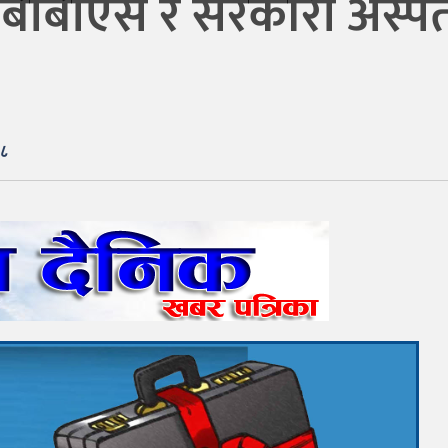
बीबीएस र सरकारी अस्पता
३८