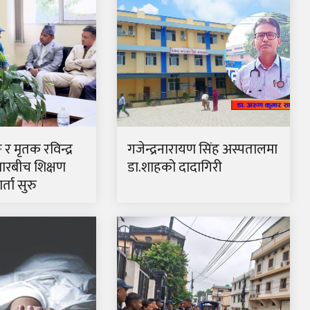
ङ र मृतक रविन्द्र
गजेन्द्रनारायण सिंह अस्पतालमा
ारबीच शिक्षण
डा.शाहको दादागिरी
्ता सुरु