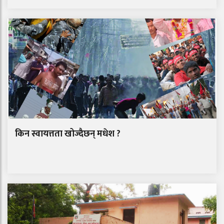
किन स्वायत्तता खोज्दैछन् मधेश ?