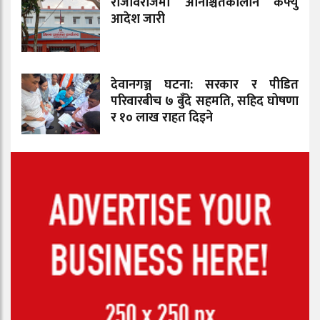
राजविराजमा अनिश्चितकालीन कर्फ्यु
आदेश जारी
देवानगञ्ज घटना: सरकार र पीडित
परिवारबीच ७ बुँदे सहमति, सहिद घोषणा
र १० लाख राहत दिइने