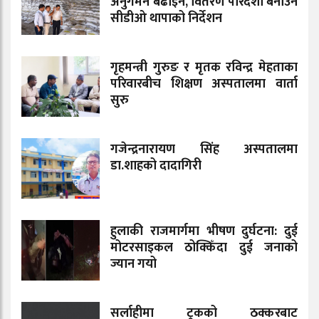
अनुगमन बढाइने, वितरण पारदर्शी बनाउन
सीडीओ थापाको निर्देशन
गृहमन्त्री गुरुङ र मृतक रविन्द्र मेहताका
परिवारबीच शिक्षण अस्पतालमा वार्ता
सुरु
गजेन्द्रनारायण सिंह अस्पतालमा
डा.शाहको दादागिरी
हुलाकी राजमार्गमा भीषण दुर्घटना: दुई
मोटरसाइकल ठोक्किँदा दुई जनाको
ज्यान गयो
सर्लाहीमा ट्रकको ठक्करबाट