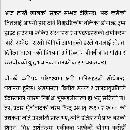
आज त्यस्तै खालको संकट सम्भव देखिन्छ। अरु कसैको
जितलाई आफ्नो हार ठान्ने विश्वदृष्टिकोण बोकेका डोनाल्ड ट्रम्प
ह्वाइट हाउसमा फर्किए संस्थाहरू र मापदण्डहरूको क्षयीकरण
जारी रहनेछ। सस्तो चिनियाँ आयातको डरले यसलाई तीव्रता
दिनेछ। ताइवानको विषयमा अमेरिका र चीनबीच वा पश्चिम र
रुसबीचको युद्ध भयानक पतनको कारण बन्न सक्छ।
यीमध्ये कतिपय परिदृश्यमा क्षति मानिसहरूले सोचेभन्दा
भयानक हुनेछ। असमानता, वित्तीय संकट र जलवायुप्रतिको
बेवास्ताको कारण निर्बाधा भूमण्डलीकरण हो भन्नु सजिलो छ।
तर, उदार पुँजीवादको चरम विन्दु अर्थात् १९९० र २००० को
दशकमा जति उपलब्धि प्राप्त भए, त्यति इतिहासमै प्राप्त भएको
थिएन। विश्व अर्थतन्त्रमा एकीकृत भएकैले चीनमा करोडौँ