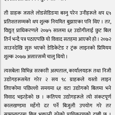
ती ग्राहक जसले लोडसेडिङमा बस्नु परेन उनीहरूले थप ६५
प्रतिशतसम्मको थप शुल्क नियमित बुझाएका पनि थिए । तर,
विद्युत् प्राधिकरणले २०७५ सालमा ६१ उद्योगीलाई छुट बिल
तिर्न भन्दै पत्र पठाएपछि यो विवाद सतहमा आएको हो । २०७२
साउनदेखि सुरु भएको डेडिकेटेड र ट्रंक लाइनको प्रिमियम
शुल्क २०७७ असारसम्मै चालु थियो ।
त्यसबेला विभिन्न सरकारी अस्पताल, कार्यालयहरू तथा निजी
उद्योगहरूसमेत गरेर २ सय ९८ ग्राहकले यस्तो लाइन
लिएकोमा पछिल्लो समयमा ६१ वटा उद्योगको बिलमा भने
विवाद भइरहेको छ । कतिपय उद्योगहरूले त्यो संकटपूर्ण
कालखण्डमा महँगो दर पर्ने बिजुली उपयोग गरे तर
सामान्यदरमा बिल भुक्तानी गरेको प्राधिकरणको दाबी छ ।