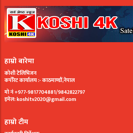
हाम्रो बारेमा
कोशी टेलिभिजन
कर्पोरेट कार्यालय :- काठमाण्डौं,नेपाल
मो नं +977-9817704881/9842822797
इमेल:
koshitv2020@gmail.com
हाम्रो टीम