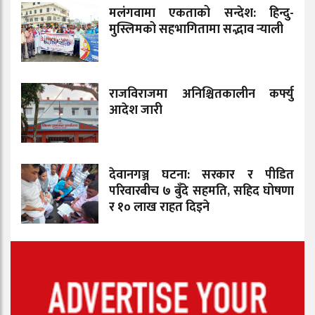
मलंगवामा एकताको सन्देश: हिन्दु-
मुस्लिमको सहभागितामा सद्भाव र्‍याली
राजविराजमा अनिश्चितकालीन कर्फ्यु
आदेश जारी
देवानगञ्ज घटना: सरकार र पीडित
परिवारबीच ७ बुँदे सहमति, सहिद घोषणा
र १० लाख राहत दिइने