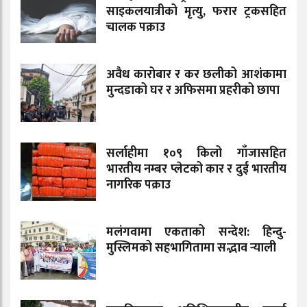
साइकलयात्रीको मृत्यु, फरार ट्रकसहित
चालक पक्राउ
अवैध कारोबार र कर छलीको आशंकामा
मुन्दडाको घर र अफिसमा प्रहरीको छापा
सर्लाहीमा १०९ किलो गाँजासहित
भारतीय नम्बर प्लेटको कार र दुई भारतीय
नागरिक पक्राउ
मलंगवामा एकताको सन्देश: हिन्दु-
मुस्लिमको सहभागितामा सद्भाव र्‍याली