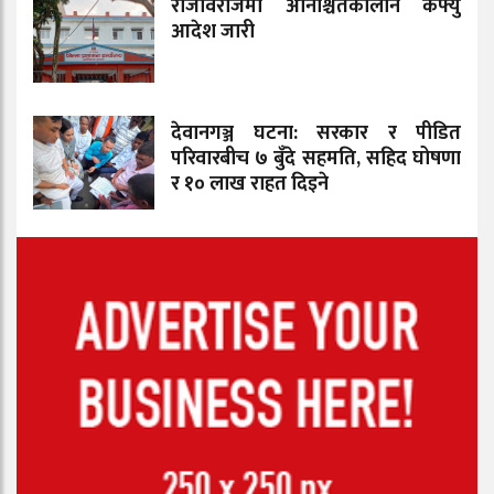
राजविराजमा अनिश्चितकालीन कर्फ्यु
आदेश जारी
देवानगञ्ज घटना: सरकार र पीडित
परिवारबीच ७ बुँदे सहमति, सहिद घोषणा
र १० लाख राहत दिइने