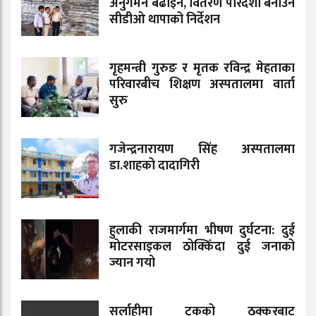
अनुगमन बढाइने, वितरण पारदर्शी बनाउन
सीडीओ थापाको निर्देशन
गृहमन्त्री गुरुङ र मृतक रविन्द्र मेहताका
परिवारबीच शिक्षण अस्पतालमा वार्ता
सुरु
गजेन्द्रनारायण सिंह अस्पतालमा
डा.शाहको दादागिरी
हुलाकी राजमार्गमा भीषण दुर्घटना: दुई
मोटरसाइकल ठोक्किँदा दुई जनाको
ज्यान गयो
सर्लाहीमा ट्रकको ठक्करबाट