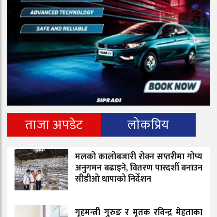
ताजा अपडेट
लोकप्रिय
मलको कालोबजारी रोक्न सप्तरीमा गोप्य
अनुगमन बढाइने, वितरण पारदर्शी बनाउन
सीडीओ थापाको निर्देशन
गृहमन्त्री गुरुङ र मृतक रविन्द्र मेहताका