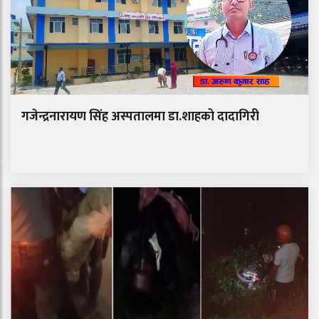
गजेन्द्रनारायण सिंह अस्पतालमा डा.शाहको दादागिरी