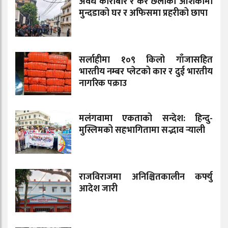
अवैध कारोबार र कर छलीको आशंकामा
मुन्दडाको घर र अफिसमा प्रहरीको छापा
सर्लाहीमा १०९ किलो गाँजासहित
भारतीय नम्बर प्लेटको कार र दुई भारतीय
नागरिक पक्राउ
मलंगवामा एकताको सन्देश: हिन्दु-
मुस्लिमको सहभागितामा सद्भाव र्‍याली
राजविराजमा अनिश्चितकालीन कर्फ्यु
आदेश जारी