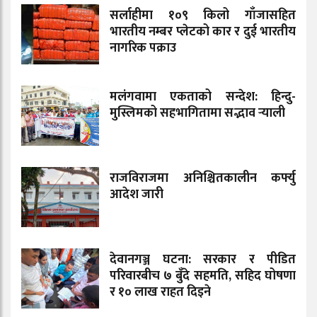
सर्लाहीमा १०९ किलो गाँजासहित
भारतीय नम्बर प्लेटको कार र दुई भारतीय
नागरिक पक्राउ
मलंगवामा एकताको सन्देश: हिन्दु-
मुस्लिमको सहभागितामा सद्भाव र्‍याली
राजविराजमा अनिश्चितकालीन कर्फ्यु
आदेश जारी
देवानगञ्ज घटना: सरकार र पीडित
परिवारबीच ७ बुँदे सहमति, सहिद घोषणा
र १० लाख राहत दिइने