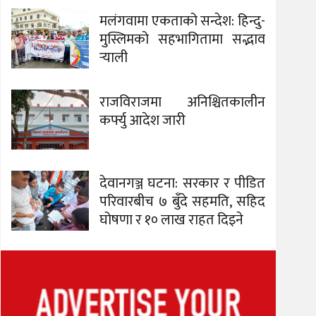
मलंगवामा एकताको सन्देश: हिन्दु-
मुस्लिमको सहभागितामा सद्भाव
र्‍याली
राजविराजमा अनिश्चितकालीन
कर्फ्यु आदेश जारी
देवानगञ्ज घटना: सरकार र पीडित
परिवारबीच ७ बुँदे सहमति, सहिद
घोषणा र १० लाख राहत दिइने