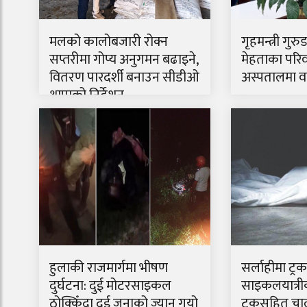
मलको कालोबजारी रोक्न
गृहमन्त्री गुरु
सप्तरीमा गोप्य अनुगमन बढाइने,
मेहताका परिव
वितरण पारदर्शी बनाउन सीडीओ
अस्पतालमा वार
थापाको निर्देशन
हुलाकी राजमार्गमा भीषण
सर्लाहीमा ट्
दुर्घटना: दुई मोटरसाइकल
साइकलयात्रीको
ठोक्किँदा दुई जनाको ज्यान गयो
ट्रकसहित चा