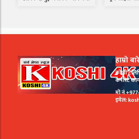
हाम्रो बा
कोशी टेलि
कर्पोरेट का
मो नं +9
इमेल:
kos