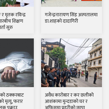
ङ र मृतक रविन्द्र
गजेन्द्रनारायण सिंह अस्पतालमा
ारबीच शिक्षण
डा.शाहको दादागिरी
्ता सुरु
रकको ठक्करबाट
अवैध कारोबार र कर छलीको
 मृत्यु, फरार
आशंकामा मुन्दडाको घर र
लक पक्राउ
अफिसमा प्रहरीको छापा