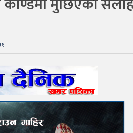
ी काण्डमा मुछिएका सर्ला
४९