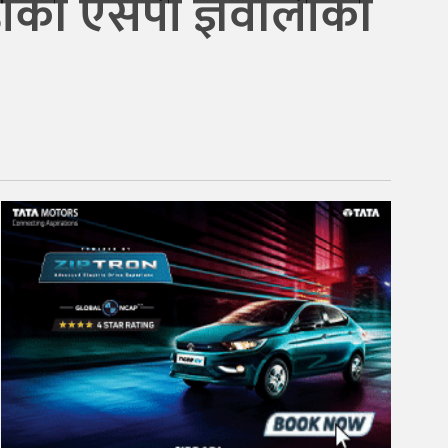
हीका एसपी ज्ञवालीको