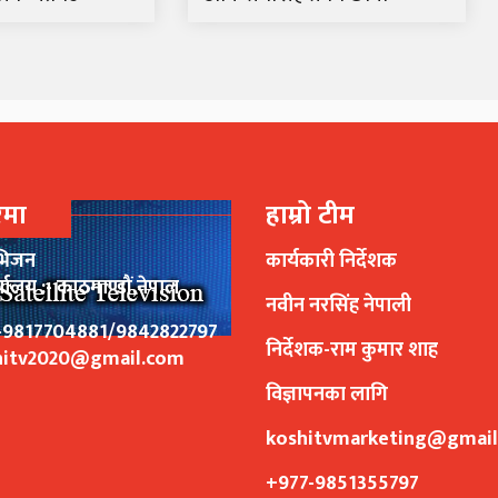
रेमा
हाम्रो टीम
भिजन
कार्यकारी निर्देशक
र्यालय :- काठमाण्डौं,नेपाल
नवीन नरसिंह नेपाली
77-9817704881/9842822797
निर्देशक-राम कुमार शाह
hitv2020@gmail.com
विज्ञापनका लागि
koshitvmarketing@gmai
+977-9851355797