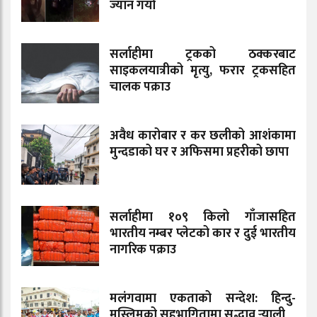
ज्यान गयो
सर्लाहीमा ट्रकको ठक्करबाट
साइकलयात्रीको मृत्यु, फरार ट्रकसहित
चालक पक्राउ
अवैध कारोबार र कर छलीको आशंकामा
मुन्दडाको घर र अफिसमा प्रहरीको छापा
सर्लाहीमा १०९ किलो गाँजासहित
भारतीय नम्बर प्लेटको कार र दुई भारतीय
नागरिक पक्राउ
मलंगवामा एकताको सन्देश: हिन्दु-
मुस्लिमको सहभागितामा सद्भाव र्‍याली