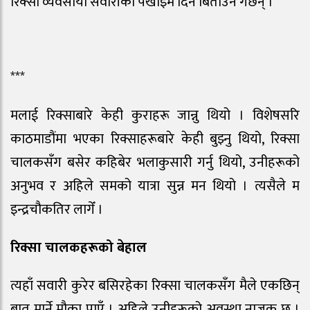
रिक्सा व्यवसायी सवारीको पर्खाइमै दिन बिताउने गर्छन् ।
***
मलाई रिक्साबारे केही कुराहरू जान्नु थियो । विशेषसरि
काठमाडौंमा भएका रिक्साहरूबारे केही बुझ्नु थियो, रिक्सा
चालकसँग बसेर कहिबेर भलाकुसारी गर्नु थियो, उनीहरूको
अनुभव र अहिले समको यात्रा सुन्न मन थियो । त्यसैले म
इन्द्रचौकतिर लागेँ ।
रिक्सा चालकहरूको बेहाल
त्यहाँ सवारी कुरेर बसिरहेका रिक्सा चालकसँग मैले एकछिन्
बात मार्ने मौका पाएँ । अहिले उनीहरूको अवस्था नाजुक छ ।