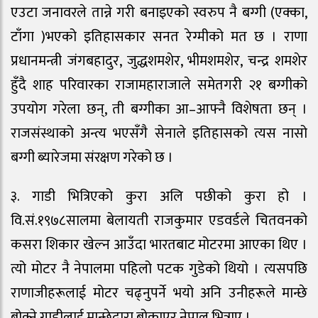
एउटा जनावरले तान्ने गरी बनाइएको स्वरुप नै बग्गी (एक्का,
टाँगा )भएको इतिहासकार सनत रेग्मीको मत छ । राणा
प्रधानमन्त्री जंगबहादुर, जुद्धशमशेर, भीमशमशेर, चन्द्र शमशेर
हुँदै शाह परिवारका राजामहाराजाले समेतगरी २१ बग्गीको
उपयोग गरेला छन्, ती बग्गीका आ–आफ्नै विशेषता छन् ।
राजसंस्थाको अन्त्य भएसँगै सेनाले इतिहासको त्यस नासो
बग्गी ब्यारेजमा संरक्षण गरेको छ ।
३. गाडी भित्रिएको कुरा अलि पछीको कुरा हो ।
वि.सं.१९७८सालमा बेलायती राजकुमार एडवर्डले चितवनको
कसरा शिकार खेल्न आउँदा भारतबाट मोटरमा आएका थिए ।
त्यो मोटर नै नेपालमा पहिलो पटक गुडेको थियो । त्यसपछि
राणाजीहरूलाई मोटर चढ्नुपर्ने भयो अनि उनीहरूले मान्छे
बोक्ने गाडीलाई मान्छेद्वारा बोकाएर नेपाल भित्राए ।