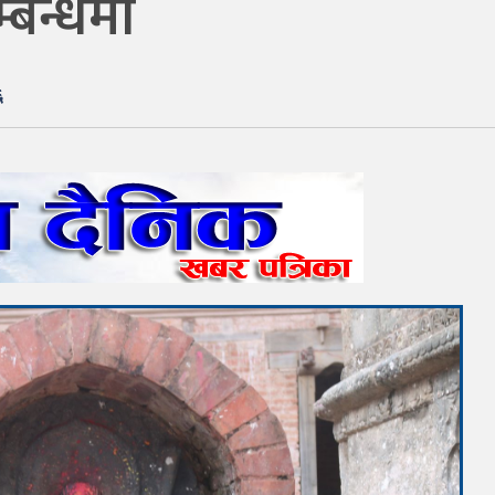
्बन्धमा
६