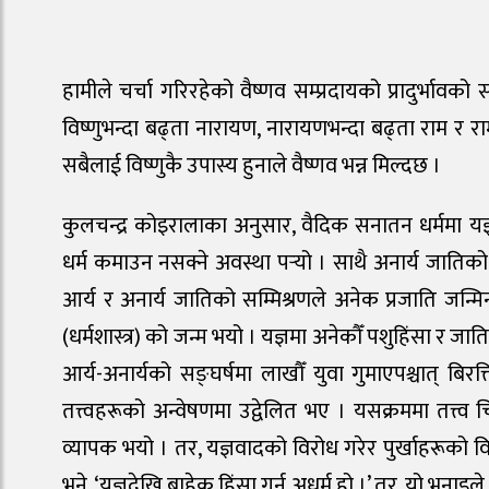
हामीले चर्चा गरिरहेको वैष्णव सम्प्रदायको प्रादुर्भावको
विष्णुभन्दा बढ्ता नारायण, नारायणभन्दा बढ्ता राम र राम
सबैलाई विष्णुकै उपास्य हुनाले वैष्णव भन्न मिल्दछ ।
कुलचन्द्र कोइरालाका अनुसार, वैदिक सनातन धर्ममा यज
धर्म कमाउन नसक्ने अवस्था पर्‍यो । साथै अनार्य जातिको
आर्य र अनार्य जातिको सम्मिश्रणले अनेक प्रजाति जन्मिन
(धर्मशास्त्र) को जन्म भयो । यज्ञमा अनेकौँ पशुहिंसा र 
आर्य-अनार्यको सङ्घर्षमा लाखौँ युवा गुमाएपश्चात् बिरक
तत्त्वहरूको अन्वेषणमा उद्वेलित भए । यसक्रममा तत्त्
व्यापक भयो । तर, यज्ञवादको विरोध गरेर पुर्खाहरूको व
भने, ‘यज्ञदेखि बाहेक हिंसा गर्नु अधर्म हो ।’ तर, यो भना