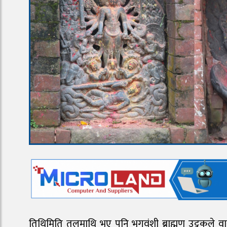
तिथिमिति तलमाथि भए पनि भृगवंशी ब्राह्मण उट्टकले वा