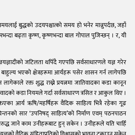
 समयलाई बुद्धको उदयपश्चात्को समय हो भनेर मान्नुपर्दछ, जहाँ
भन्दा बढ्ता कृष्ण, कृष्णभन्दा बाल गोपाल पुजिन्छन् । र, यी
्ञयज्ञादीको जटिलता थपिँदै गएपछि सर्वसाधारणले यज्ञ गरेर
 बाहुल्य भएको क्षेत्रहरूमा आर्यहरू पसेर शासन गर्न लागेपछि
 लागेकाले रक्त शुद्ध राख्ने प्रयत्नमा जातिवादका कडा कानून
जातिवादको कडा नियमले गर्दा सर्वसाधारण त्रसित र आकुल थिए ।
्तिएका आर्य ऋषि/महर्षिहरू वैदिक साहित्य भित्रै रहेका गूढ
व चिन्तनको सार ‘उपनिषद् साहित्य’को निर्माण एवम् पठनपाठन
िरुद्ध जाने काम उनीहरूबाट हुन् सकेन । उनीहरूले यति चाहिँ
इले यज्ञको वैदिक संहिताप्रतिको विश्वासको भावना टुक्राउन सकेन