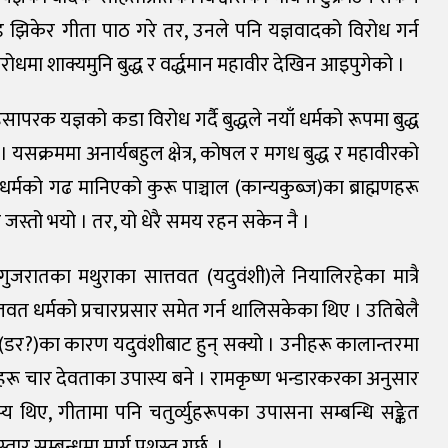
ड झिकेर गीता पाठ गरे तर, उनले पनि यज्ञवादको विरोध गर्न
ोधमा शाक्यमुनि बुद्ध र वर्द्धमान महावीर देखिन आइपुगेको ।
िंसापरक यज्ञको कडा विरोध गर्दै बुद्धले नयाँ धर्मको रूपमा बुद्ध
 । यसक्रममा अनार्यबहुल क्षेत्र, कोषल र मगध बुद्ध र महावीरको
दिक धर्मको गढ मानिएको कुरू पाञ्चाल (कान्यकुब्ज)का ब्राह्मणहरू
जस्तो भयो । तर, यो धेरै समय रहन सकेन नै ।
ुजरातका मथुराका सात्तवत (यदुवंशी)ले नियालिरहेका मात्रै
तवत धर्मको प्रचारप्रसार समेत गर्न थालिसकेका थिए । उतिबेलै
व (डर?)का कारण यदुवंशीबाट हुन् सक्यो । उनीहरू कालान्तरमा
र मूर्तिहरू चार देवताका उपास्य बने । रामकृष्ण भन्डारकरका अनुसार
स्य थिए, गीतामा पनि चतुर्व्युहरूपका उपासना सम्बन्धि सङ्केत
्तार सम्बन्धमा मार्ग प्रशस्त गर्छ ।