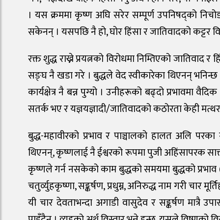
। यस क्रममा कृष्ण अघि सरेर सम्पूर्ण उपनिषद्को निचो
सकेनन् । यसपछि नै हो, घोर हिंसा र जातिवादको कट्टर विर
रक्त शुद्ध राख्ने प्रयत्नको विरोधमा निम्तिएको जातिवाद र ह
सङ्घ नै खडा गरे । बुद्धले वेद स्वीकारेका थिएनन् भनिन्छ
कार्यक्षेत्र नै बन्न पुग्यो । उनीहरूको बढ्दो प्रभावमा वै
सतर्क भए र यज्ञयज्ञादी/जातिवादको कठोरता केही मत्थर 
बुद्ध-महावीरको प्रभाव र पाञ्चालको हालत अलि परका ग
थिएनन्, कृष्णलाई नै ईश्वरको रूपमा पुजी अहिंसापरक सात्
कृष्णले गर्न नसकेको काम बुद्धको समयमा बुद्धको प्रभा
चतुर्व्युहकृष्णा, सङ्कर्षण, प्रधुम्न, अनिरुद्ध नाम गरी चा
यी चार देवताभन्दा अगाडी वासुदेव र सङ्कर्षण मात्रै उपा
पाइँदैन । व्यूहको अर्थ विस्तार भन्ने हुन्छ, यसले विष्णुको विस