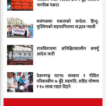
नागरिक पक्राउ
मलंगवामा एकताको सन्देश: हिन्दु-
मुस्लिमको सहभागितामा सद्भाव र्‍याली
राजविराजमा अनिश्चितकालीन कर्फ्यु
आदेश जारी
देवानगञ्ज घटना: सरकार र पीडित
परिवारबीच ७ बुँदे सहमति, सहिद घोषणा
र १० लाख राहत दिइने