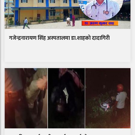
गजेन्द्रनारायण सिंह अस्पतालमा डा.शाहको दादागिरी