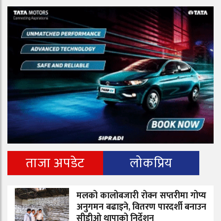
ताजा अपडेट
लोकप्रिय
मलको कालोबजारी रोक्न सप्तरीमा गोप्य
अनुगमन बढाइने, वितरण पारदर्शी बनाउन
सीडीओ थापाको निर्देशन