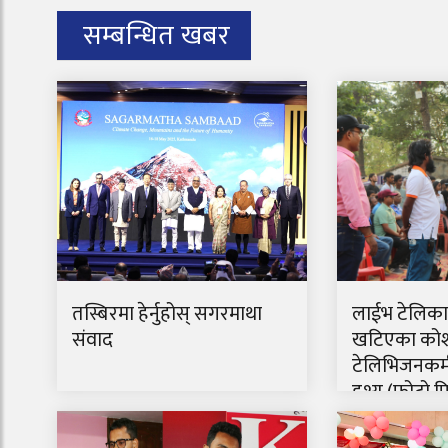
सम्बन्धित खबर
तस्बिरमा हेर्नुहोस् सगरमाथा
लाईभ टेलिकाष
संवाद
खटिएका कोश
टेलिभिजनकर्
दृश्य (फोटो 