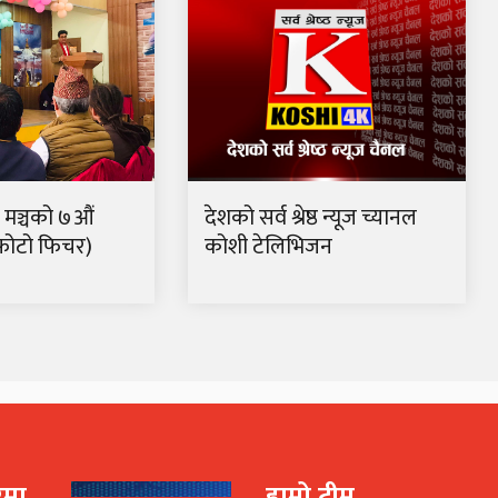
र मञ्चको ७औं
देशको सर्व श्रेष्ठ न्यूज च्यानल
फोटो फिचर)
कोशी टेलिभिजन
रेमा
हाम्रो टीम