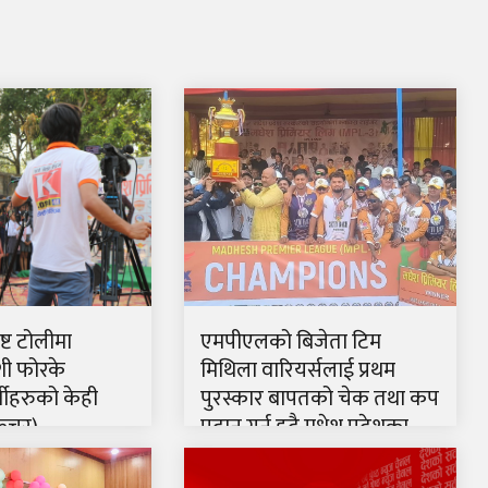
्ट टोलीमा
एमपीएलको बिजेता टिम
ी फोरके
मिथिला वारियर्सलाई प्रथम
मीहरुको केही
पुरस्कार बापतको चेक तथा कप
फिचर)
प्रदान गर्नु हुदै मधेश प्रदेशका
मुख्यमन्त्री सतिश कुमार सिंह