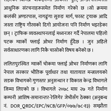
आधुनिक संरचनाहरूसमेत निर्माण गरेको छ ।​सो क्रममा
कलंकी अण्डरपास, नागढुंगा सुरुङ मार्ग, फास्ट ट्रयाक आदि
जस्ता राष्ट्रिय गौरवको दिगो आयोजना पनि निर्माण भइरहेका
छन् । ट्राफिक व्यवस्थापनलाई मध्यनजर गर्दै नेपालमा पहिलो
पटक ग्वार्को फ्लाई ओभर निर्माण हुँदैछ । जुन अहिले
सर्वसाधारणका लागि निकै चासोको विषय बनेको छ ।
ललितपुरस्थित ग्वार्को चोकमा फ्लाई ओभर निर्माणका लागि
नेपाल सरकार भौतिक पूर्वाधार तथा यातायात मन्त्रालयको
सडक विभागको गुणस्तर अनुसन्धान र विकास केन्द्र विभागले
जिम्मा लिएको छ । विभागले २०७८ माघ २७ गते निर्माण
कम्पनी आशिष-समानान्तर-रेलिगेर जेभीसँग ठेक्का (अनुबन्ध
नं. DOR_QRDC/EPC/NCB/GFP/०७७/७८-१३) सम्झौता