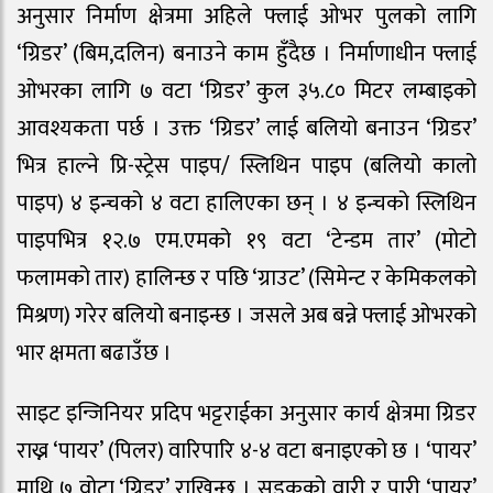
अनुसार निर्माण क्षेत्रमा अहिले फ्लाई ओभर पुलको लागि
‘ग्रिडर’ (बिम,दलिन) बनाउने काम हुँदैछ । निर्माणाधीन फ्लाई
ओभरका लागि ७ वटा ‘ग्रिडर’ कुल ३५.८० मिटर लम्बाइको
आवश्यकता पर्छ । उक्त ‘ग्रिडर’ लाई बलियो बनाउन ‘ग्रिडर’
भित्र हाल्ने प्रि-स्ट्रेस पाइप/ स्लिथिन पाइप (बलियो कालो
पाइप) ४ इन्चको ४ वटा हालिएका छन् । ४ इन्चको स्लिथिन
पाइपभित्र १२.७ एम.एमको १९ वटा ‘टेन्डम तार’ (मोटो
फलामको तार) हालिन्छ र पछि ‘ग्राउट’ (सिमेन्ट र केमिकलको
मिश्रण) गरेर बलियो बनाइन्छ । जसले अब बन्ने फ्लाई ओभरको
भार क्षमता बढाउँछ ।
साइट इन्जिनियर प्रदिप भट्टराईका अनुसार कार्य क्षेत्रमा ग्रिडर
राख्न ‘पायर’ (पिलर) वारिपारि ४-४ वटा बनाइएको छ । ‘पायर’
माथि ७ वोटा ‘ग्रिडर’ राखिन्छ । सडकको वारी र पारी ‘पायर’