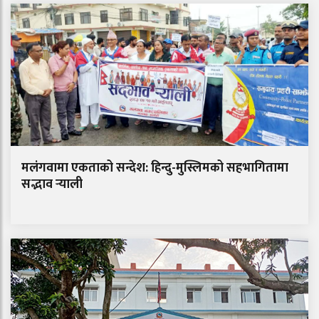
मलंगवामा एकताको सन्देश: हिन्दु-मुस्लिमको सहभागितामा
सद्भाव र्‍याली