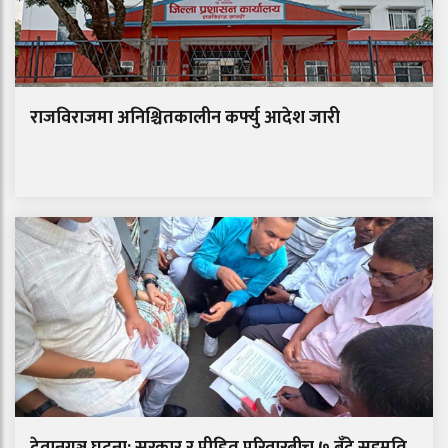
राजविराजमा अनिश्चितकालीन कर्फ्यु आदेश जारी
देवानगञ्ज घटना: सरकार र पीडित परिवारबीच ७ बुँदे सहमति,