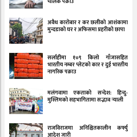
चालक पक्राउ
अवैध कारोबार र कर छलीको आशंकामा
मुन्दडाको घर र अफिसमा प्रहरीको छापा
सर्लाहीमा १०९ किलो गाँजासहित
भारतीय नम्बर प्लेटको कार र दुई भारतीय
नागरिक पक्राउ
मलंगवामा एकताको सन्देश: हिन्दु-
मुस्लिमको सहभागितामा सद्भाव र्‍याली
राजविराजमा अनिश्चितकालीन कर्फ्यु
आदेश जारी