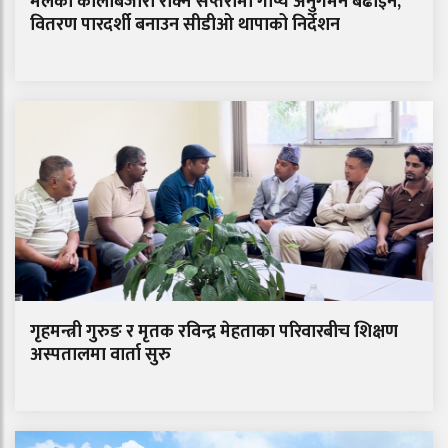
मलको कालोबजारी रोक्न सप्तरीमा गोप्य अनुगमन बढाइने,
वितरण पारदर्शी बनाउन सीडीओ थापाको निर्देशन
गृहमन्त्री गुरुङ र मृतक रविन्द्र मेहताका परिवारबीच शिक्षण
अस्पतालमा वार्ता सुरु