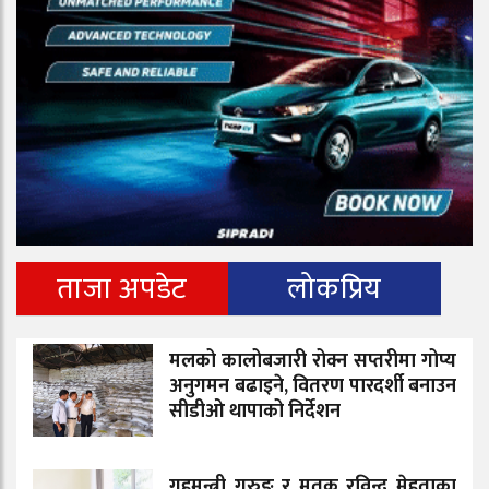
ताजा अपडेट
लोकप्रिय
मलको कालोबजारी रोक्न सप्तरीमा गोप्य
अनुगमन बढाइने, वितरण पारदर्शी बनाउन
सीडीओ थापाको निर्देशन
गृहमन्त्री गुरुङ र मृतक रविन्द्र मेहताका