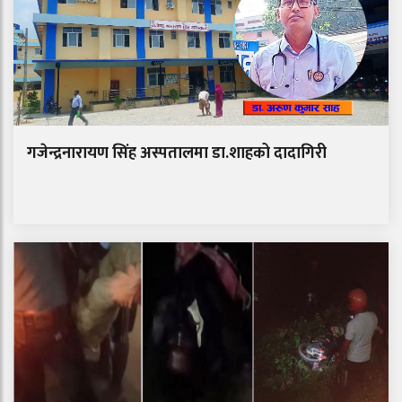
गजेन्द्रनारायण सिंह अस्पतालमा डा.शाहको दादागिरी