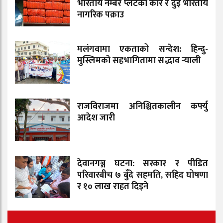
भारतीय नम्बर प्लेटको कार र दुई भारतीय
नागरिक पक्राउ
मलंगवामा एकताको सन्देश: हिन्दु-
मुस्लिमको सहभागितामा सद्भाव र्‍याली
राजविराजमा अनिश्चितकालीन कर्फ्यु
आदेश जारी
देवानगञ्ज घटना: सरकार र पीडित
परिवारबीच ७ बुँदे सहमति, सहिद घोषणा
र १० लाख राहत दिइने