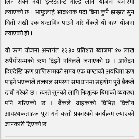
लिन सक्ने नयाँ ‘इन्स्ट्यान्ट गोल्ड लोन’ योजना बजारमा
ल्याएकोे छ । आफुलाई आवश्यक पर्दा बिना कुनै झन्झट सुन
धितो राखी एक घन्टाभित्र पाउने गरि बैंकले यो ऋण योजना
ल्याएको हो ।
यो ऋण योजना अन्तर्गत १२.३० प्रतिशत ब्याजमा १० लाख
रुपैयाँसम्मको ऋण दिइने नबिलले जनाएको छ । आवेदन
दिएदेखि ऋण प्राप्तिसम्मको समय एक घण्टाको अवधिमा ऋण
पाइने भएकाले तत्काल समस्या समाधानमा सहयोग पुग्ने बैंकले
दाबी गरेको छ । त्यस्तै सुनको लागि निःशुल्क बिमाको व्यवस्था
पनि गरिएको छ । बैंकले ग्राहकको विभिन्न वित्तीय
आवश्यकताहरू पूरा गर्न यस्तो प्रकारको कार्यक्रम ल्याएको
जानकारी दिएको छ ।