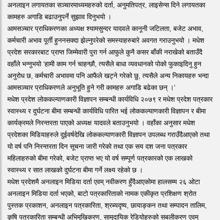
अनलाइन लगायतका सञ्चारमाध्यमहरुको दर्ता, अनुमतिपत्र, लाइसेन्स दिने लगायतका
कामहरु अगाडि बढाउनुपर्ने सुझाव दिनुभयो ।
आमसञ्चार प्राधिकरणका अध्यक्ष श्यामसुन्दर यादवले कानूनी जटिलता, बजेट अभाव,
कर्मचारी अभाव पूर्ती हुननसक्दा झेल्नुपरेको समस्याहरुबारे अवगत गराउनुभयो । मधेश
प्रदेश सरकारबाट प्राप्त जिम्मेवारी पुरा गर्न आफुले कुनै कसर बाँकी नराखेको बताउँदै
वहाँले भन्नुभयो ‘हामी काम गर्न चाहन्छौ, त्यसैले बाधा व्यवधानको पोको फुकाइदिनु हुन
अनुरोध छ, कर्मचारी अभावमा पनि आफैले खट्ने गरेको छु, त्यसैले अन्य निकायहरु भन्दा
आमसञ्चार प्राधिकरणले अनुभूति हुने गरी कामहरु अगाडि बढेका छन् ।’
मधेश प्रदेश लोककल्याणकारी विज्ञापन सम्बन्धी कार्यविधि २०७९ र मधेश प्रदेश पत्रकार
स्वास्थ्य र दुर्घटना बीमा सम्बन्धी कार्यविधि पारित भई लोककल्याणकारी विज्ञापन र बीमा
कार्यक्रमले निरन्तरता पाएको अध्यक्ष यादवले बताउनुभयो । वहाँका अनुसार मधेश
प्रदेशका मिडियाहरुले दुईवर्षदेखि लोककल्याणकारी विज्ञापन उपलब्ध गराउँदैआएको तथा
यो वर्ष पनि निरन्तरता दिन सूचना जारी गरेको तथा एक सय दश जना पत्रकार
महिलाहरुको बीमा गरेको, बजेट प्राप्त भए यो वर्ष सम्पूर्ण पत्रकारको एक लाखको
स्वास्थ्य र सात लाखको दुर्घटना बीमा गर्ने लक्ष्य रहेको छ ।
मधेश प्रदेशमै अनलाइन मिडिया दर्ता एवम् नवीकरण हुँदैआएकोमा हालसम्म २६ ओटा
अनलाइन मिडिया दर्ता भएको, बाटो पत्रकारिताको नामक एकीकृत प्रशिक्षण श्रोत
पुस्तक प्रकाशन, अनलाइन पत्रकारिता, श्रब्यदृष्य, छायाङ्कन तथा सम्पादन तालिम,
कृषि पत्रकारिता सम्बन्धी अभिमुखिकरण, सामुदायिक रेडियोहरुको सबलीकरण एवम्