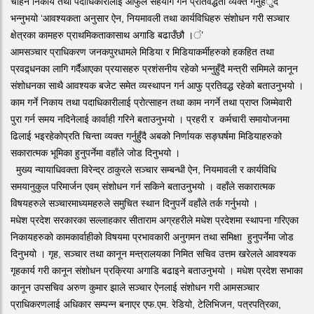
चाहने निकाय तथा पदाधिकारीलाई आफुले सहयोग गर्ने प्रतिवद्धता व्यक्त गर्नुहँुदै
भन्नुभयो ‘आवश्यकता अनुसार ऐन, नियमावली तथा कार्यविधिहरु संशोधन गरी सञ्चार
क्षेत्रका कामहरु प्राथमिकताकासाथ अगाडि बढाउँछौ ।ं’
आमसञ्चार प्राधिकरण जनकपुरधामले मिडिया र मिडियाकर्मीहरुको हकहित तथा
प्रवद्र्धनका लागि गर्दैआएका प्रयासहरु प्रशंसनीय रहेको भन्नुहुँदै मन्त्री समिमले कानून
संशोधनका साथै आवश्यक बजेट समेत व्यस्थापन गर्न आफु प्रतिवद्ध रहेको बताउनुभयो ।
काम गर्ने निकाय तथा पदाधिकारीलाई प्रोत्साहन तथा काम नगर्ने तथा प्राप्त जिम्मेवारी
पुरा गर्न समय नदिनेलाई कार्वाही गरिने बताउनुभयो । प्रहरी र कर्मचारी समायोजनमा
ढिलाई भइरहेकोप्रति चिन्ता व्यक्त गर्नुहुँदै अबको निर्णायक सङ्घर्षमा मिडियाहरुको
सकारात्मक भूमिका हुनुपर्नेमा वहाँले जोड दिनुभयो ।
मुख्य न्यायाधिवक्ता विरेन्द्र ठाकुरले सञ्चार सम्बन्धी ऐन, नियमावली र कार्यविधि
समयानुकुल परिमार्जन एवम् संशोधन गर्न सकिने बताउनुभयो । वहाँले सकारात्मक
विषयहरुले सञ्चारमाध्यमहरुले समुचित स्थान दिनुपर्ने वहाँले तर्क गर्नुभयो ।
मधेश प्रदेश सरकारका सल्लाहकार सीताराम अग्रहरीले मधेश प्रदेशमा स्थापना गरिएका
निकायहरुको कामकार्वाहीको विषयमा प्रभावकारी अनुगमन तथा समिक्षा हुनुपर्नेमा जोड
दिनुभयो । गृह, सञ्चार तथा कानून मन्त्रालयका निमित सचिव उत्तम खरेलले आवश्यक
गृहकार्य गरी कानून संशोधन प्रक्रिया अगाडि बढाइने बताउनुभयो । मधेश प्रदेश सभाका
कानून उपसचिव अरुण कुमार झाले सञ्चार ऐनलाई संशोधन गरी आमसञ्चार
प्राधिकरणलाई अधिकार सम्पन्न बनाएर एफ.एम. रेडियो, टेलिभिजन, पत्रपत्रिका,