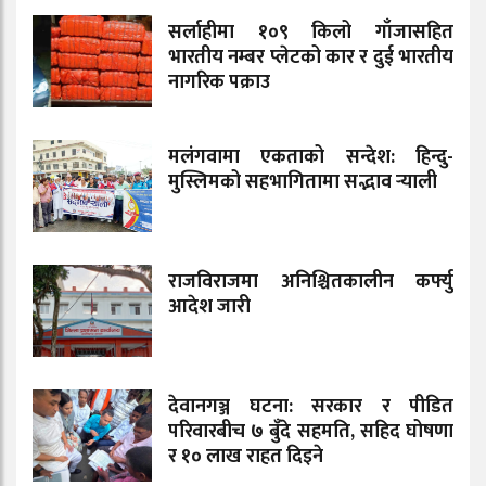
सर्लाहीमा १०९ किलो गाँजासहित
भारतीय नम्बर प्लेटको कार र दुई भारतीय
नागरिक पक्राउ
मलंगवामा एकताको सन्देश: हिन्दु-
मुस्लिमको सहभागितामा सद्भाव र्‍याली
राजविराजमा अनिश्चितकालीन कर्फ्यु
आदेश जारी
देवानगञ्ज घटना: सरकार र पीडित
परिवारबीच ७ बुँदे सहमति, सहिद घोषणा
र १० लाख राहत दिइने