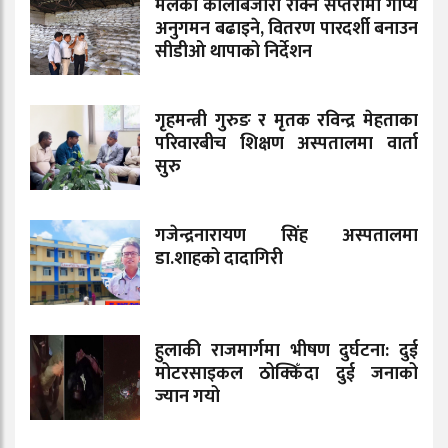
मलको कालोबजारी रोक्न सप्तरीमा गोप्य
अनुगमन बढाइने, वितरण पारदर्शी बनाउन
सीडीओ थापाको निर्देशन
गृहमन्त्री गुरुङ र मृतक रविन्द्र मेहताका
परिवारबीच शिक्षण अस्पतालमा वार्ता
सुरु
गजेन्द्रनारायण सिंह अस्पतालमा
डा.शाहको दादागिरी
हुलाकी राजमार्गमा भीषण दुर्घटना: दुई
मोटरसाइकल ठोक्किँदा दुई जनाको
ज्यान गयो