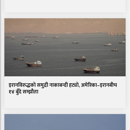
इरानविरुद्धको समुद्री नाकाबन्दी हट्यो, अमेरिका–इरानबीच
१४ बुँदे सम्झौता